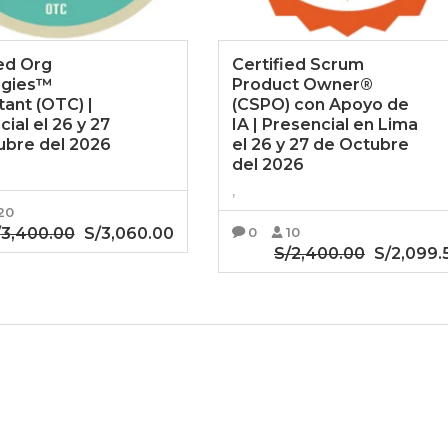
ied Org
Certified Scrum
ogies™
Product Owner®
tant (OTC) |
(CSPO) con Apoyo de
ial el 26 y 27
IA | Presencial en Lima
ubre del 2026
el 26 y 27 de Octubre
del 2026
,
20
/
3,400.00
El
S/
3,060.00
El
0
10
S/
2,400.00
El
S/
2,099.
precio
precio
ADIR AL CARRITO
precio
original
actual
AÑADIR AL CARRITO
original
era:
es:
era:
S/3,400.00.
S/3,060.00.
S/2,400.00