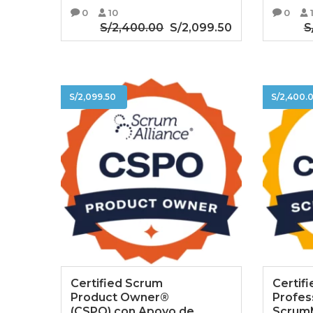
0
10
0
S/
2,400.00
El
S/
2,099.50
El
S
precio
precio
AÑADIR AL CARRITO
AÑ
original
actual
era:
es:
S/2,400.00.
S/2,099.50.
S/
2,099.50
S/
2,400.
Certified Scrum
Certif
Product Owner®
Profess
(CSPO) con Apoyo de
Scrum