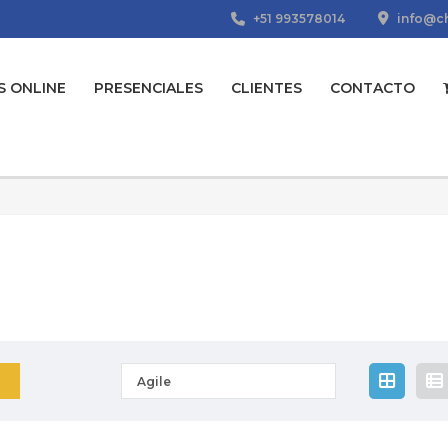
+51 993578014
info@ch
S ONLINE
PRESENCIALES
CLIENTES
CONTACTO
Agile