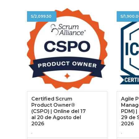
S/
2,099.50
S/
1,900.
Certified Scrum
Agile 
Product Owner®
Manag
(CSPO) | Online del 17
PDM) | 
al 20 de Agosto del
29 de 
2026
2026
,
,