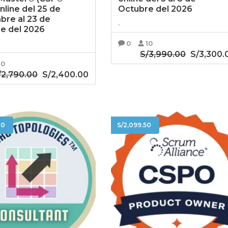
nline del 25 de
Octubre del 2026
bre al 23 de
,
e del 2026
0
10
S/
3,990.00
El
S/
3,300.
10
precio
/
2,790.00
El
S/
2,400.00
El
AÑADIR AL CARRITO
original
precio
precio
era:
ADIR AL CARRITO
original
actual
S/3,990.00
era:
es:
S/2,790.00.
S/2,400.00.
00
S/
2,099.50