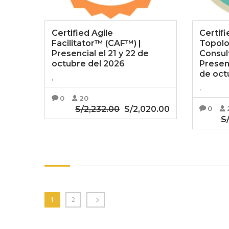
Certified Agile
Certif
Facilitator™ (CAF™) |
Topol
Presencial el 21 y 22 de
Consul
octubre del 2026
Presenc
de oct
,
,
0
20
S/
2,232.00
El
S/
2,020.00
El
0
S
precio
precio
AÑADIR AL CARRITO
original
actual
AÑ
era:
es:
S/2,232.00.
S/2,020.00.
1
2