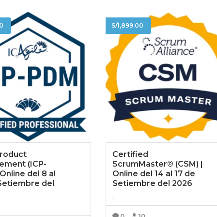
00
S/
1,899.00
Product
Certified
ement (ICP-
ScrumMaster® (CSM) |
Online del 8 al
Online del 14 al 17 de
Setiembre del
Setiembre del 2026
,
0
10