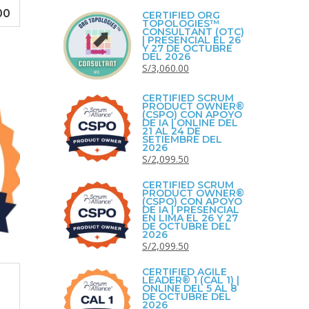
00
El
CERTIFIED ORG
TOPOLOGIES™
precio
CONSULTANT (OTC)
| PRESENCIAL EL 26
actual
Y 27 DE OCTUBRE
DEL 2026
es:
El
El
S/
3,060.00
0.
S/1,899.00.
precio
precio
original
actual
CERTIFIED SCRUM
PRODUCT OWNER®
era:
es:
(CSPO) CON APOYO
DE IA | ONLINE DEL
S/3,400.00.
S/3,060.00.
21 AL 24 DE
SETIEMBRE DEL
2026
El
El
S/
2,099.50
precio
precio
CERTIFIED SCRUM
original
actual
PRODUCT OWNER®
(CSPO) CON APOYO
era:
es:
DE IA | PRESENCIAL
EN LIMA EL 26 Y 27
S/2,400.00.
S/2,099.50.
DE OCTUBRE DEL
2026
El
El
S/
2,099.50
precio
precio
CERTIFIED AGILE
original
actual
LEADER® 1 (CAL 1) |
ONLINE DEL 5 AL 8
era:
es:
DE OCTUBRE DEL
2026
S/2,400.00.
S/2,099.50.