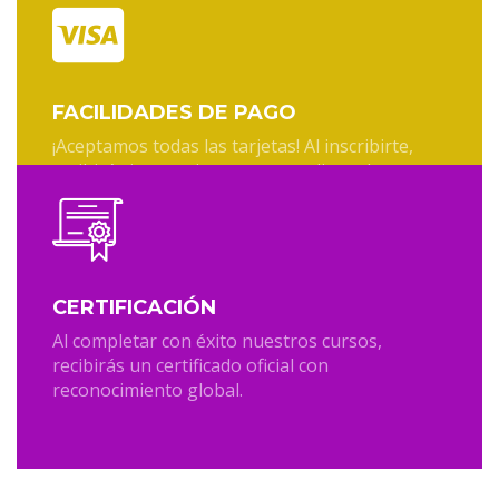
experimentados.
FACILIDADES DE PAGO
¡Aceptamos todas las tarjetas! Al inscribirte,
recibirás instrucciones para realizar el pago
mediante abono en cuenta o en línea con
tarjetas Visa, MasterCard, Amex, o Diners.
CERTIFICACIÓN
Al completar con éxito nuestros cursos,
recibirás un certificado oficial con
reconocimiento global.