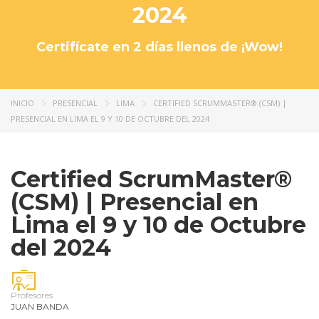
2024
Certifícate en 2 días llenos de ¡Wow!
INICIO
PRESENCIAL
LIMA
CERTIFIED SCRUMMASTER® (CSM) |
PRESENCIAL EN LIMA EL 9 Y 10 DE OCTUBRE DEL 2024
Certified ScrumMaster®
(CSM) | Presencial en
Lima el 9 y 10 de Octubre
del 2024
Profesores
JUAN BANDA