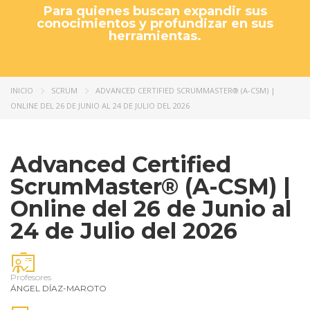
Para quienes buscan expandir sus
conocimientos y profundizar en sus
herramientas.
INICIO
SCRUM
ADVANCED CERTIFIED SCRUMMASTER® (A-CSM) |
ONLINE DEL 26 DE JUNIO AL 24 DE JULIO DEL 2026
Advanced Certified
ScrumMaster® (A-CSM) |
Online del 26 de Junio al
24 de Julio del 2026
Profesores
ÁNGEL DÍAZ-MAROTO