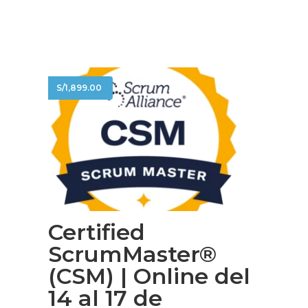
S/
1,899.00
Certified
ScrumMaster®
(CSM) | Online del
14 al 17 de