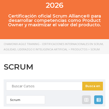
2026
Certificación oficial Scrum Alliance® para
desarrollar competencias como Product
Owner y maximizar el valor del producto.
CHAMONIX AGILE TRAINING - CERTIFICACIONES INTERNACIONALES EN SCRUM,
AGILIDAD, LIDERAZGO E INTELIGENCIA ARTIFICIAL
>
PRODUCTOS
>
SCRUM
SCRUM
Buscar:
Scrum